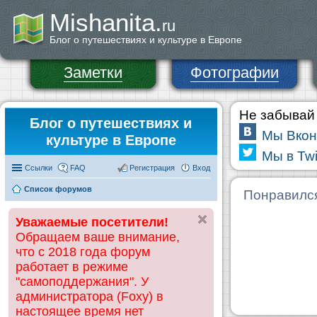
Mishanita.
ru
Блог о путешествиях и культуре в Европе
Заметки
Фотографии
Не забывай 
Блог о путешествиях и
Мы Вкон
культуре в Европе
Мы в Twi
Ссылки
FAQ
Регистрация
Вход
Список форумов
Понравилс
Уважаемые посетители!
Обращаем ваше внимание,
что с 2018 года форум
работает в режиме
"самоподдержания". У
администратора (Foxy) в
настоящее время нет