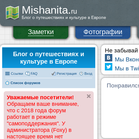
Mishanita.
ru
Блог о путешествиях и культуре в Европе
Заметки
Фотографии
Не забывай 
Блог о путешествиях и
Мы Вкон
культуре в Европе
Мы в Twi
Ссылки
FAQ
Регистрация
Вход
Список форумов
Понравилс
Уважаемые посетители!
Обращаем ваше внимание,
что с 2018 года форум
работает в режиме
"самоподдержания". У
администратора (Foxy) в
настоящее время нет