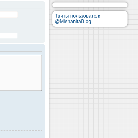
Твиты пользователя
@MishanitaBlog