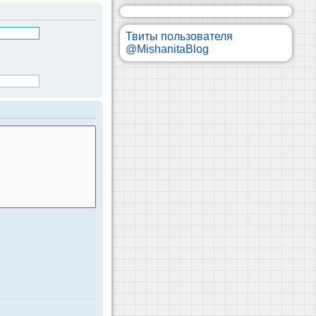
Твиты пользователя
@MishanitaBlog