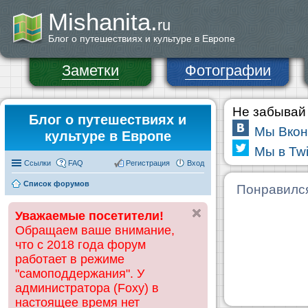
Mishanita.
ru
Блог о путешествиях и культуре в Европе
Заметки
Фотографии
Не забывай 
Блог о путешествиях и
Мы Вкон
культуре в Европе
Мы в Twi
Ссылки
FAQ
Регистрация
Вход
Список форумов
Понравилс
Уважаемые посетители!
Обращаем ваше внимание,
что с 2018 года форум
работает в режиме
"самоподдержания". У
администратора (Foxy) в
настоящее время нет