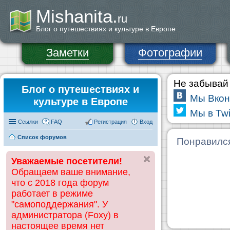
Mishanita.
ru
Блог о путешествиях и культуре в Европе
Заметки
Фотографии
Не забывай 
Блог о путешествиях и
Мы Вкон
культуре в Европе
Мы в Twi
Ссылки
FAQ
Регистрация
Вход
Список форумов
Понравилс
Уважаемые посетители!
Обращаем ваше внимание,
что с 2018 года форум
работает в режиме
"самоподдержания". У
администратора (Foxy) в
настоящее время нет