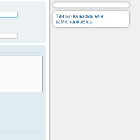
Твиты пользователя
@MishanitaBlog