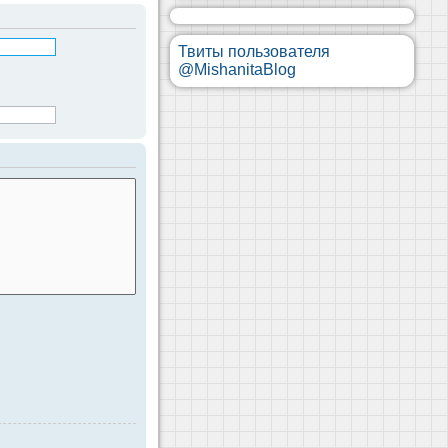
Твиты пользователя
@MishanitaBlog