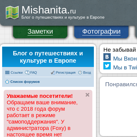
Mishanita.
ru
Блог о путешествиях и культуре в Европе
Заметки
Фотографии
Не забывай 
Блог о путешествиях и
Мы Вкон
культуре в Европе
Мы в Twi
Ссылки
FAQ
Регистрация
Вход
Список форумов
Понравилс
Уважаемые посетители!
Обращаем ваше внимание,
что с 2018 года форум
работает в режиме
"самоподдержания". У
администратора (Foxy) в
настоящее время нет