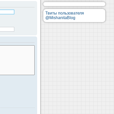
Твиты пользователя
@MishanitaBlog