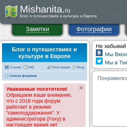
Mishanita.
ru
Блог о путешествиях и культуре в Европе
Заметки
Фотографии
Не забывай 
Блог о путешествиях и
Мы Вкон
культуре в Европе
Мы в Twi
Ссылки
FAQ
Регистрация
Вход
Список форумов
Понравилс
Уважаемые посетители!
Обращаем ваше внимание,
что с 2018 года форум
работает в режиме
"самоподдержания". У
администратора (Foxy) в
настоящее время нет