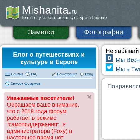
Mishanita.
ru
Блог о путешествиях и культуре в Европе
Заметки
Фотографии
Не забывай 
Блог о путешествиях и
Мы Вкон
культуре в Европе
Мы в Twi
Ссылки
FAQ
Регистрация
Вход
Список форумов
Понравилс
Уважаемые посетители!
Обращаем ваше внимание,
что с 2018 года форум
работает в режиме
"самоподдержания". У
администратора (Foxy) в
настоящее время нет