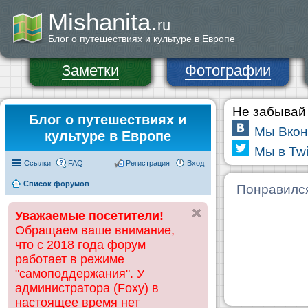
Mishanita.
ru
Блог о путешествиях и культуре в Европе
Заметки
Фотографии
Не забывай 
Блог о путешествиях и
Мы Вкон
культуре в Европе
Мы в Twi
Ссылки
FAQ
Регистрация
Вход
Список форумов
Понравилс
Уважаемые посетители!
Обращаем ваше внимание,
что с 2018 года форум
работает в режиме
"самоподдержания". У
администратора (Foxy) в
настоящее время нет