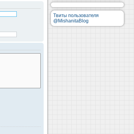
Твиты пользователя
@MishanitaBlog