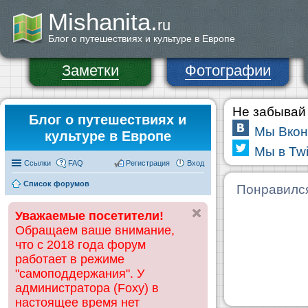
Mishanita.
ru
Блог о путешествиях и культуре в Европе
Заметки
Фотографии
Не забывай 
Блог о путешествиях и
Мы Вкон
культуре в Европе
Мы в Twi
Ссылки
FAQ
Регистрация
Вход
Список форумов
Понравилс
Уважаемые посетители!
Обращаем ваше внимание,
что с 2018 года форум
работает в режиме
"самоподдержания". У
администратора (Foxy) в
настоящее время нет