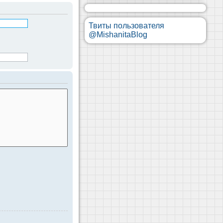
Твиты пользователя
@MishanitaBlog