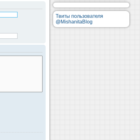
Твиты пользователя
@MishanitaBlog