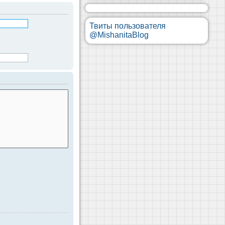
Твиты пользователя
@MishanitaBlog