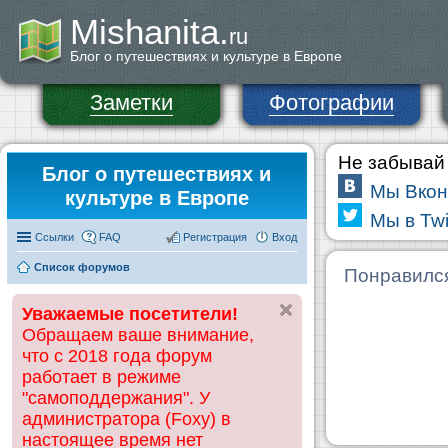
Mishanita.
ru
Блог о путешествиях и культуре в Европе
Заметки
Фотографии
Не забывай 
Блог о путешествиях и
Мы Вкон
культуре в Европе
Мы в Twi
Ссылки
FAQ
Регистрация
Вход
Список форумов
Понравилс
Уважаемые посетители!
Обращаем ваше внимание,
что с 2018 года форум
работает в режиме
"самоподдержания". У
администратора (Foxy) в
настоящее время нет