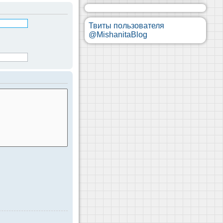
Твиты пользователя
@MishanitaBlog