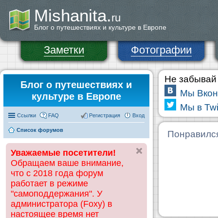
Mishanita.
ru
Блог о путешествиях и культуре в Европе
Заметки
Фотографии
Не забывай 
Блог о путешествиях и
Мы Вкон
культуре в Европе
Мы в Twi
Ссылки
FAQ
Регистрация
Вход
Список форумов
Понравилс
Уважаемые посетители!
Обращаем ваше внимание,
что с 2018 года форум
работает в режиме
"самоподдержания". У
администратора (Foxy) в
настоящее время нет