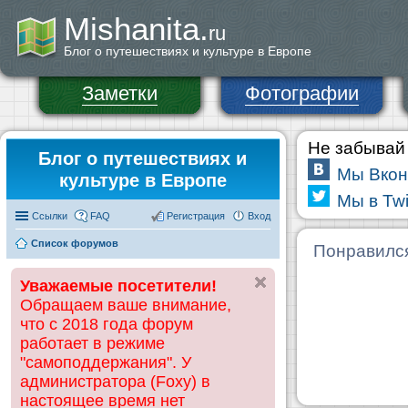
Mishanita.
ru
Блог о путешествиях и культуре в Европе
Заметки
Фотографии
Не забывай 
Блог о путешествиях и
Мы Вкон
культуре в Европе
Мы в Twi
Ссылки
FAQ
Регистрация
Вход
Список форумов
Понравилс
Уважаемые посетители!
Обращаем ваше внимание,
что с 2018 года форум
работает в режиме
"самоподдержания". У
администратора (Foxy) в
настоящее время нет