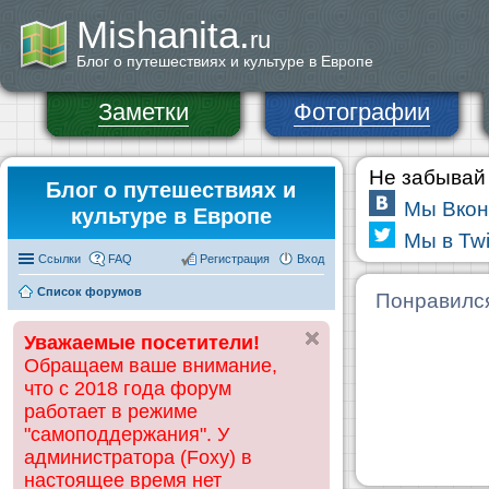
Mishanita.
ru
Блог о путешествиях и культуре в Европе
Заметки
Фотографии
Не забывай 
Блог о путешествиях и
Мы Вкон
культуре в Европе
Мы в Twi
Ссылки
FAQ
Регистрация
Вход
Список форумов
Понравилс
Уважаемые посетители!
Обращаем ваше внимание,
что с 2018 года форум
работает в режиме
"самоподдержания". У
администратора (Foxy) в
настоящее время нет