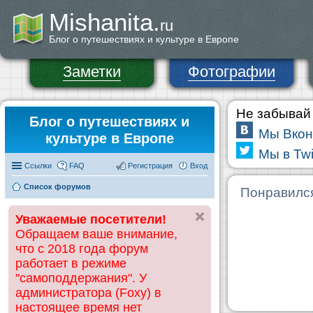
Mishanita.
ru
Блог о путешествиях и культуре в Европе
Заметки
Фотографии
Не забывай 
Блог о путешествиях и
Мы Вкон
культуре в Европе
Мы в Twi
Ссылки
FAQ
Регистрация
Вход
Список форумов
Понравилс
Уважаемые посетители!
Обращаем ваше внимание,
что с 2018 года форум
работает в режиме
"самоподдержания". У
администратора (Foxy) в
настоящее время нет