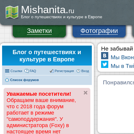
Mishanita.
ru
Блог о путешествиях и культуре в Европе
Заметки
Фотографии
Не забывай 
Блог о путешествиях и
Мы Вкон
культуре в Европе
Мы в Twi
Ссылки
FAQ
Регистрация
Вход
Список форумов
Понравилс
Уважаемые посетители!
Обращаем ваше внимание,
что с 2018 года форум
работает в режиме
"самоподдержания". У
администратора (Foxy) в
настоящее время нет