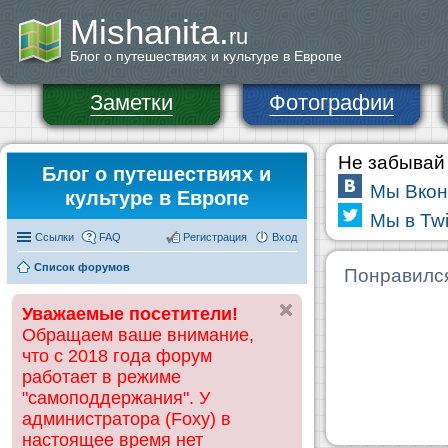
Mishanita.
ru
Блог о путешествиях и культуре в Европе
Заметки
Фотографии
Не забывай 
Блог о путешествиях и
Мы Вкон
культуре в Европе
Мы в Twi
Ссылки
FAQ
Регистрация
Вход
Список форумов
Понравилс
Уважаемые посетители!
Обращаем ваше внимание,
что с 2018 года форум
работает в режиме
"самоподдержания". У
администратора (Foxy) в
настоящее время нет