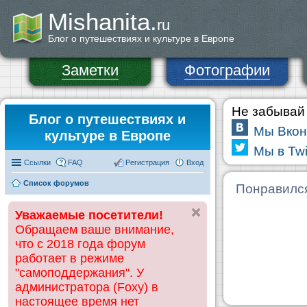
Mishanita.
ru
Блог о путешествиях и культуре в Европе
Заметки
Фотографии
Не забывай 
Блог о путешествиях и
Мы Вкон
культуре в Европе
Мы в Twi
Ссылки
FAQ
Регистрация
Вход
Список форумов
Понравилс
Уважаемые посетители!
Обращаем ваше внимание,
что с 2018 года форум
работает в режиме
"самоподдержания". У
администратора (Foxy) в
настоящее время нет