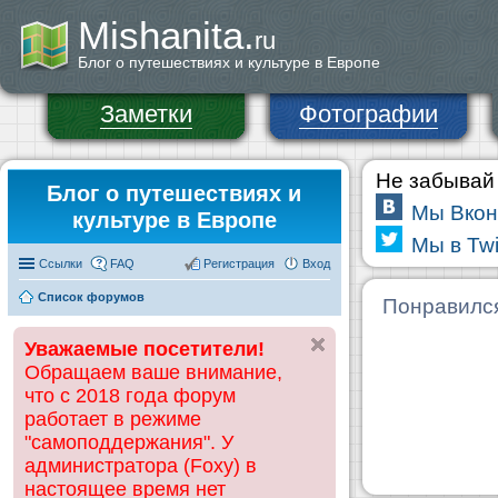
Mishanita.
ru
Блог о путешествиях и культуре в Европе
Заметки
Фотографии
Не забывай 
Блог о путешествиях и
Мы Вкон
культуре в Европе
Мы в Twi
Ссылки
FAQ
Регистрация
Вход
Список форумов
Понравилс
Уважаемые посетители!
Обращаем ваше внимание,
что с 2018 года форум
работает в режиме
"самоподдержания". У
администратора (Foxy) в
настоящее время нет