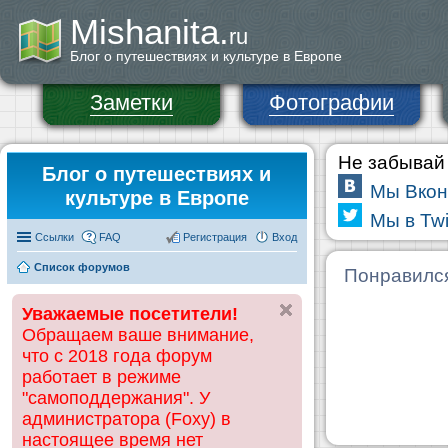
Mishanita.
ru
Блог о путешествиях и культуре в Европе
Заметки
Фотографии
Не забывай 
Блог о путешествиях и
Мы Вкон
культуре в Европе
Мы в Twi
Ссылки
FAQ
Регистрация
Вход
Список форумов
Понравилс
Уважаемые посетители!
Обращаем ваше внимание,
что с 2018 года форум
работает в режиме
"самоподдержания". У
администратора (Foxy) в
настоящее время нет