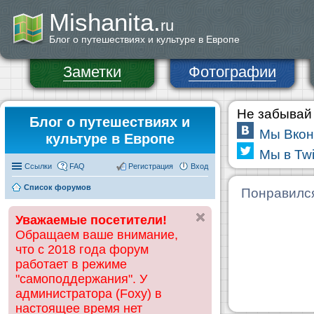
Mishanita.
ru
Блог о путешествиях и культуре в Европе
Заметки
Фотографии
Не забывай 
Блог о путешествиях и
Мы Вкон
культуре в Европе
Мы в Twi
Ссылки
FAQ
Регистрация
Вход
Список форумов
Понравилс
Уважаемые посетители!
Обращаем ваше внимание,
что с 2018 года форум
работает в режиме
"самоподдержания". У
администратора (Foxy) в
настоящее время нет