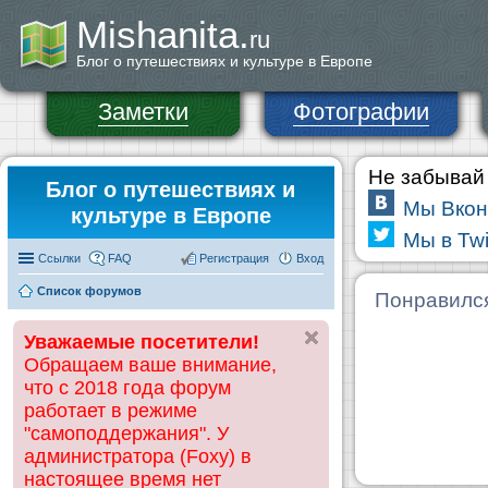
Mishanita.
ru
Блог о путешествиях и культуре в Европе
Заметки
Фотографии
Не забывай 
Блог о путешествиях и
Мы Вкон
культуре в Европе
Мы в Twi
Ссылки
FAQ
Регистрация
Вход
Список форумов
Понравилс
Уважаемые посетители!
Обращаем ваше внимание,
что с 2018 года форум
работает в режиме
"самоподдержания". У
администратора (Foxy) в
настоящее время нет