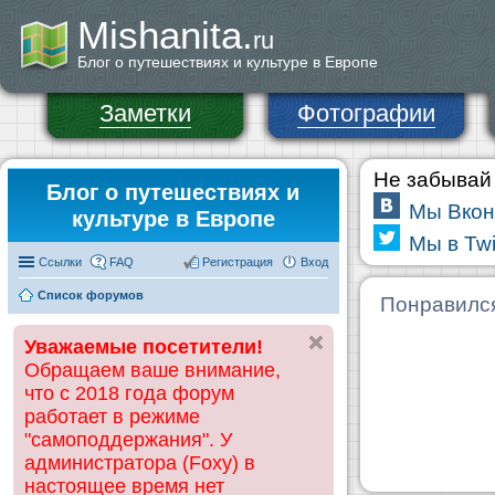
Mishanita.
ru
Блог о путешествиях и культуре в Европе
Заметки
Фотографии
Не забывай 
Блог о путешествиях и
Мы Вкон
культуре в Европе
Мы в Twi
Ссылки
FAQ
Регистрация
Вход
Список форумов
Понравилс
Уважаемые посетители!
Обращаем ваше внимание,
что с 2018 года форум
работает в режиме
"самоподдержания". У
администратора (Foxy) в
настоящее время нет