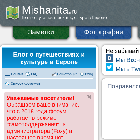
Mishanita.
ru
Блог о путешествиях и культуре в Европе
Заметки
Фотографии
Не забывай 
Блог о путешествиях и
Мы Вкон
культуре в Европе
Мы в Twi
Ссылки
FAQ
Регистрация
Вход
Список форумов
Понравилс
Уважаемые посетители!
Обращаем ваше внимание,
что с 2018 года форум
работает в режиме
"самоподдержания". У
администратора (Foxy) в
настоящее время нет