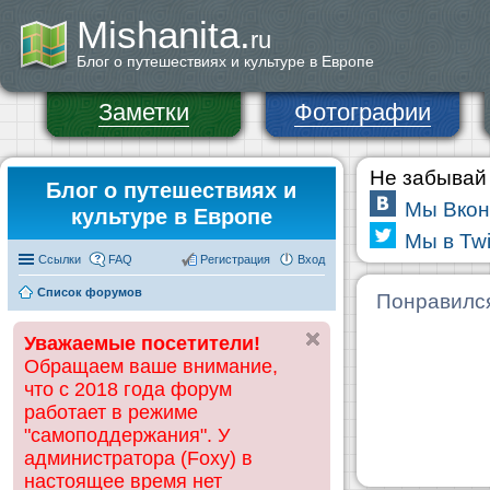
Mishanita.
ru
Блог о путешествиях и культуре в Европе
Заметки
Фотографии
Не забывай 
Блог о путешествиях и
Мы Вкон
культуре в Европе
Мы в Twi
Ссылки
FAQ
Регистрация
Вход
Список форумов
Понравилс
Уважаемые посетители!
Обращаем ваше внимание,
что с 2018 года форум
работает в режиме
"самоподдержания". У
администратора (Foxy) в
настоящее время нет