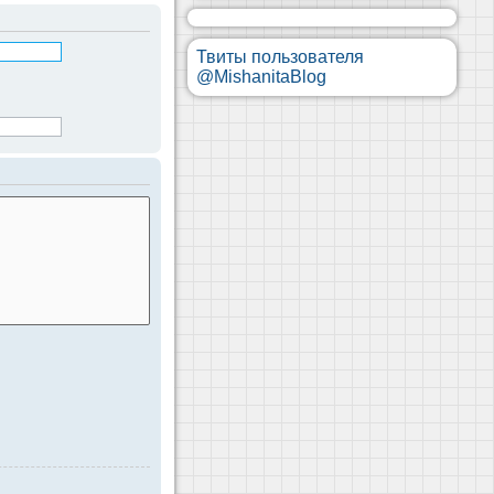
Твиты пользователя
@MishanitaBlog