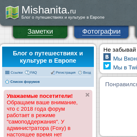
Mishanita.
ru
Блог о путешествиях и культуре в Европе
Заметки
Фотографии
Не забывай 
Блог о путешествиях и
Мы Вкон
культуре в Европе
Мы в Twi
Ссылки
FAQ
Регистрация
Вход
Список форумов
Понравилс
Уважаемые посетители!
Обращаем ваше внимание,
что с 2018 года форум
работает в режиме
"самоподдержания". У
администратора (Foxy) в
настоящее время нет