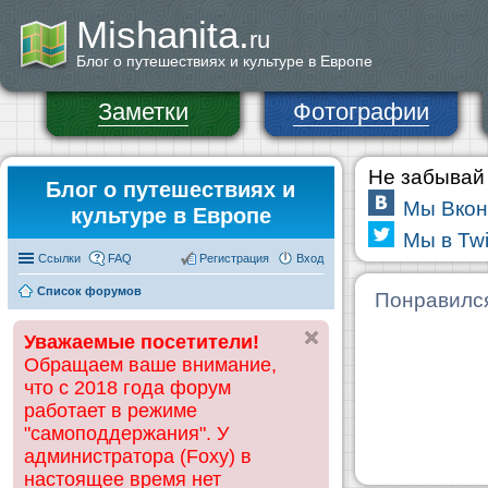
Mishanita.
ru
Блог о путешествиях и культуре в Европе
Заметки
Фотографии
Не забывай 
Блог о путешествиях и
Мы Вкон
культуре в Европе
Мы в Twi
Ссылки
FAQ
Регистрация
Вход
Список форумов
Понравилс
Уважаемые посетители!
Обращаем ваше внимание,
что с 2018 года форум
работает в режиме
"самоподдержания". У
администратора (Foxy) в
настоящее время нет