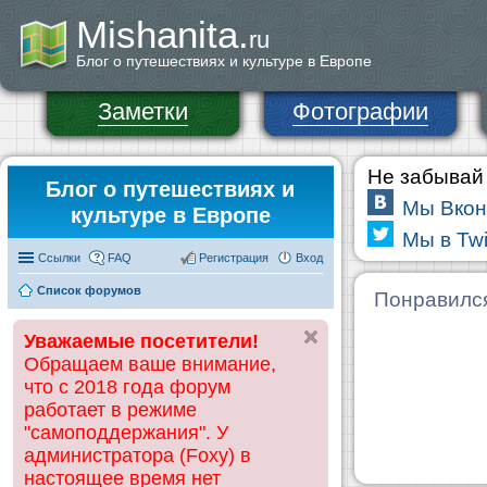
Mishanita.
ru
Блог о путешествиях и культуре в Европе
Заметки
Фотографии
Не забывай 
Блог о путешествиях и
Мы Вкон
культуре в Европе
Мы в Twi
Ссылки
FAQ
Регистрация
Вход
Список форумов
Понравилс
Уважаемые посетители!
Обращаем ваше внимание,
что с 2018 года форум
работает в режиме
"самоподдержания". У
администратора (Foxy) в
настоящее время нет