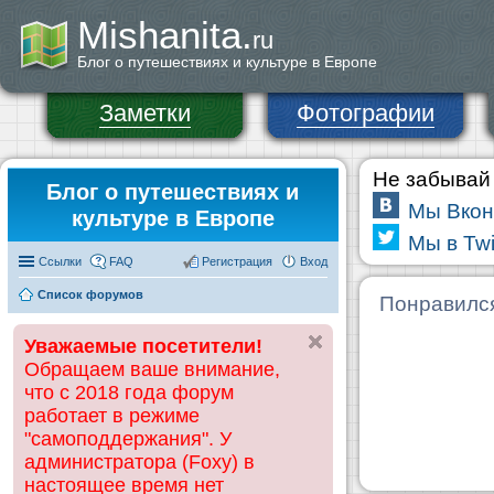
Mishanita.
ru
Блог о путешествиях и культуре в Европе
Заметки
Фотографии
Не забывай 
Блог о путешествиях и
Мы Вкон
культуре в Европе
Мы в Twi
Ссылки
FAQ
Регистрация
Вход
Список форумов
Понравилс
Уважаемые посетители!
Обращаем ваше внимание,
что с 2018 года форум
работает в режиме
"самоподдержания". У
администратора (Foxy) в
настоящее время нет