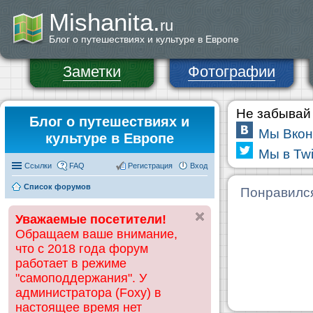
Mishanita.
ru
Блог о путешествиях и культуре в Европе
Заметки
Фотографии
Не забывай 
Блог о путешествиях и
Мы Вкон
культуре в Европе
Мы в Twi
Ссылки
FAQ
Регистрация
Вход
Список форумов
Понравилс
Уважаемые посетители!
Обращаем ваше внимание,
что с 2018 года форум
работает в режиме
"самоподдержания". У
администратора (Foxy) в
настоящее время нет