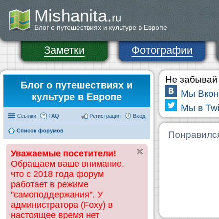
Mishanita.
ru
Блог о путешествиях и культуре в Европе
Заметки
Фотографии
Не забывай 
Блог о путешествиях и
Мы Вкон
культуре в Европе
Мы в Twi
Ссылки
FAQ
Регистрация
Вход
Список форумов
Понравилс
Уважаемые посетители!
Обращаем ваше внимание,
что с 2018 года форум
работает в режиме
"самоподдержания". У
администратора (Foxy) в
настоящее время нет