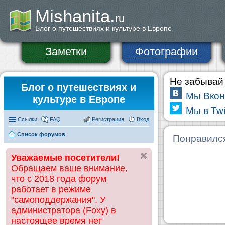
Mishanita.
ru
Блог о путешествиях и культуре в Европе
Заметки
Фотографии
Не забывай 
Блог о путешествиях и
Мы Вкон
культуре в Европе
Мы в Twi
Ссылки
FAQ
Регистрация
Вход
Список форумов
Понравилс
Уважаемые посетители!
Обращаем ваше внимание,
что с 2018 года форум
работает в режиме
"самоподдержания". У
администратора (Foxy) в
настоящее время нет