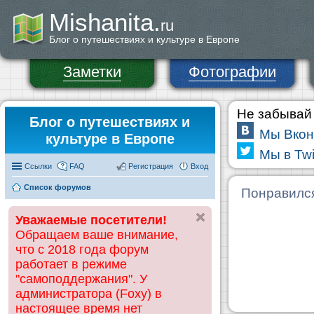
Mishanita.
ru
Блог о путешествиях и культуре в Европе
Заметки
Фотографии
Не забывай 
Блог о путешествиях и
Мы Вкон
культуре в Европе
Мы в Twi
Ссылки
FAQ
Регистрация
Вход
Список форумов
Понравилс
Уважаемые посетители!
Обращаем ваше внимание,
что с 2018 года форум
работает в режиме
"самоподдержания". У
администратора (Foxy) в
настоящее время нет