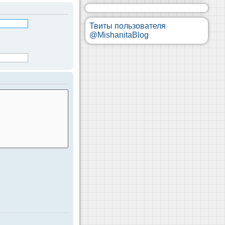
Твиты пользователя
@MishanitaBlog