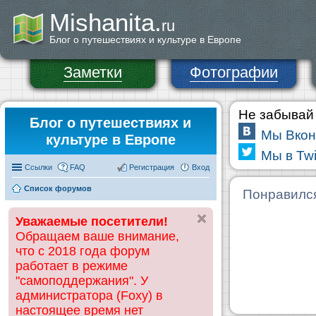
Mishanita.
ru
Блог о путешествиях и культуре в Европе
Заметки
Фотографии
Не забывай 
Блог о путешествиях и
Мы Вкон
культуре в Европе
Мы в Twi
Ссылки
FAQ
Регистрация
Вход
Список форумов
Понравилс
Уважаемые посетители!
Обращаем ваше внимание,
что с 2018 года форум
работает в режиме
"самоподдержания". У
администратора (Foxy) в
настоящее время нет