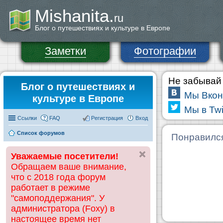
Mishanita.
ru
Блог о путешествиях и культуре в Европе
Заметки
Фотографии
Не забывай 
Блог о путешествиях и
Мы Вкон
культуре в Европе
Мы в Twi
Ссылки
FAQ
Регистрация
Вход
Список форумов
Понравилс
Уважаемые посетители!
Обращаем ваше внимание,
что с 2018 года форум
работает в режиме
"самоподдержания". У
администратора (Foxy) в
настоящее время нет