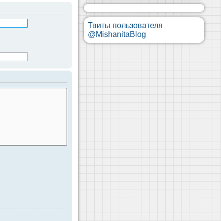
Твиты пользователя
@MishanitaBlog