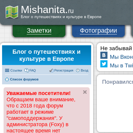
Mishanita.
ru
Блог о путешествиях и культуре в Европе
Заметки
Фотографии
Не забывай 
Блог о путешествиях и
Мы Вкон
культуре в Европе
Мы в Twi
Ссылки
FAQ
Регистрация
Вход
Список форумов
Понравилс
Уважаемые посетители!
Обращаем ваше внимание,
что с 2018 года форум
работает в режиме
"самоподдержания". У
администратора (Foxy) в
настоящее время нет