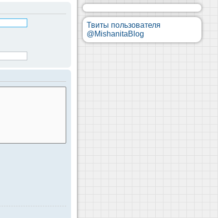
Твиты пользователя
@MishanitaBlog