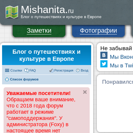
Mishanita.
ru
Блог о путешествиях и культуре в Европе
Заметки
Фотографии
Не забывай 
Блог о путешествиях и
Мы Вкон
культуре в Европе
Мы в Twi
Ссылки
FAQ
Регистрация
Вход
Список форумов
Понравилс
Уважаемые посетители!
Обращаем ваше внимание,
что с 2018 года форум
работает в режиме
"самоподдержания". У
администратора (Foxy) в
настоящее время нет